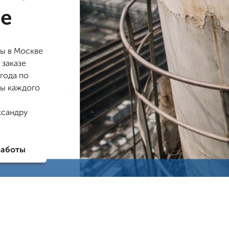
ве
ы в Москве
 заказе
 года по
ты каждого
ксандру
работы