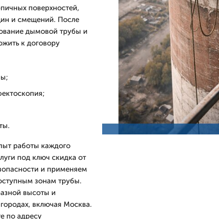
рпичных поверхностей,
щин и смещений. После
дование дымовой трубы и
жить к договору
бы;
фектоскопия;
ты.
пыт работы каждого
слуги под ключ скидка от
езопасности и применяем
оступным зонам трубы.
разной высоты и
 городах, включая Москва.
е по адресу