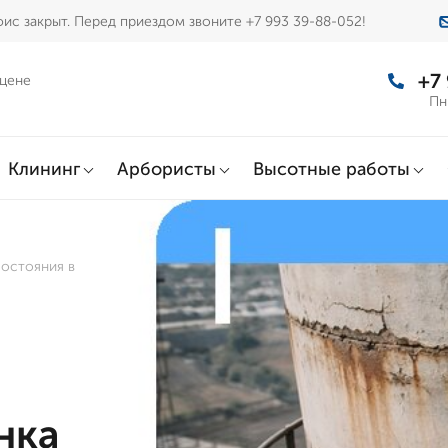
ис закрыт. Перед приездом звоните +7 993 39-88-052!
+7
 цене
Пн
Клининг
Арбористы
Высотные работы
состояния в
нка