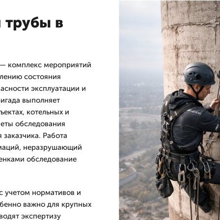
 трубы в
 — комплекс мероприятий
елению состояния
асности эксплуатации и
ригада выполняет
ектах, котельных и
меты обследования
 заказчика. Работа
рмаций, неразрушающий
ценками обследование
с учетом нормативов и
бенно важно для крупных
водят экспертизу