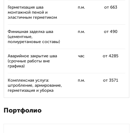
Герметизация шва
п.м.
от 663
монтажной пеной и
эластичным герметиком
Финишная заделка шва
п.м.
от 490
(цементные,
полиуретановые составы)
Аварийное закрытие шва
час
от 4285
(срочные работы вне
графика)
Комплексная услуга:
п.м.
от 3571
штробление, армирование,
герметизация и уборка
Портфолио