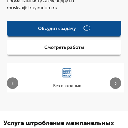
промальпинисту Александру на
moskva@stroyimdom.ru
Обсудить задачу
Смотреть работы
‹
›
Без выходных
Услуга штробление межпанельных