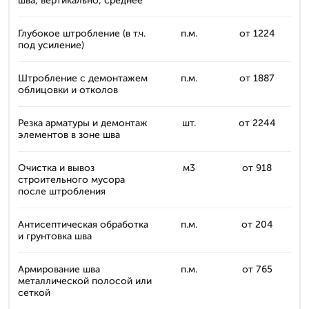
шва, вертикально, среднее
Глубокое штробление (в т.ч.
п.м.
от 1224
под усиление)
Штробление с демонтажем
п.м.
от 1887
облицовки и отколов
Резка арматуры и демонтаж
шт.
от 2244
элементов в зоне шва
Очистка и вывоз
м3
от 918
строительного мусора
после штробления
Антисептическая обработка
п.м.
от 204
и грунтовка шва
Армирование шва
п.м.
от 765
металлической полосой или
сеткой